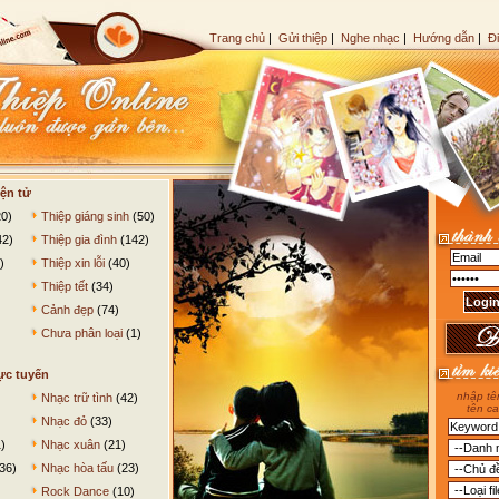
Trang chủ
|
Gửi thiệp
|
Nghe nhạc
|
Hướng dẫn
|
Đ
ện tử
0)
Thiệp giáng sinh
(50)
42)
Thiệp gia đình
(142)
)
Thiệp xin lỗi
(40)
Thiệp tết
(34)
Cảnh đẹp
(74)
Chưa phân loại
(1)
ực tuyến
nhập tên
Nhạc trữ tình
(42)
tên ca
Nhạc đỏ
(33)
)
Nhạc xuân
(21)
36)
Nhạc hòa tấu
(23)
Rock Dance
(10)