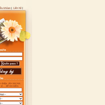
iều khỏan
|
Liên hệ
|
 thiệp, tên bài hát,
 sĩ,... để tìm kiếm.