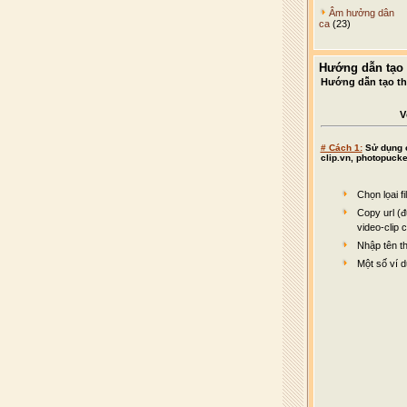
Âm hưởng dân
ca
(23)
Hướng dẫn tạo 
Hướng dẫn tạo th
V
# Cách 1:
Sử dụng cá
clip.vn, photopucket.
Chọn lọai f
Copy url (đ
video-clip 
Nhập tên t
Một số ví d