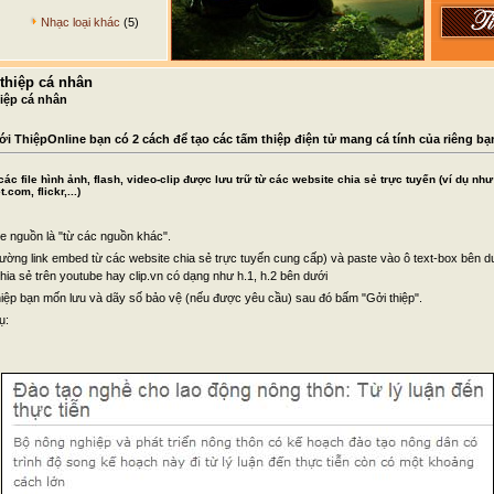
Nhạc loại khác
(5)
thiệp cá nhân
iệp cá nhân
ới ThiệpOnline bạn có 2 cách để tạo các tấm thiệp điện tử mang cá tính của riêng bạ
c file hình ảnh, flash, video-clip được lưu trữ từ các website chia sẻ trực tuyến (ví dụ nh
com, flickr,...)
ile nguồn là "từ các nguồn khác".
ường link embed từ các website chia sẻ trực tuyến cung cấp) và paste vào ô text-box bên dư
chia sẻ trên youtube hay clip.vn có dạng như h.1, h.2 bên dưới
hiệp bạn mốn lưu và dãy số bảo vệ (nếu được yêu cầu) sau đó bấm "Gởi thiệp".
ụ: