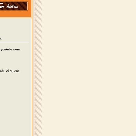
n:
ư youtube.com,
ới. Ví dụ các