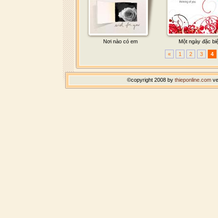
Nơi nào có em
Một ngày đặc biệ
«
1
2
3
4
©copyright 2008 by
thieponline.com
ve