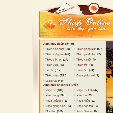
Danh mục thiệp điện tử
Thiệp sinh nhật
(20)
Thiệp giáng sinh
(50)
Thiệp tình yêu
(142)
Thiệp gia đình
(142)
Thiệp cảm ơn
(14)
Thiệp xin lỗi
(40)
Thiệp vui
(135)
Thiệp tết
(34)
Bạn bè
(31)
Cảnh đẹp
(74)
Thiệp nhạc
(254)
Chưa phân loại
(1)
Lọai khác
(48)
Danh mục nhạc trực tuyến
Nhạc trẻ
(101)
Nhạc trữ tình
(42)
Nhạc vàng
(69)
Nhạc đỏ
(33)
Nhạc thiếu nhi
(11)
Nhạc xuân
(21)
Nhạc giáng sinh
(36)
Nhạc hòa tấu
(23)
Blue Pop
(106)
Rock Dance
(10)