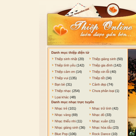
Danh mục thiệp điện tử
Thiệp sinh nhật
(20)
Thiệp giáng sinh
(50)
Thiệp tình yêu
(142)
Thiệp gia đình
(142)
Thiệp cảm ơn
(14)
Thiệp xin lỗi
(40)
Thiệp vui
(135)
Thiệp tết
(34)
Bạn bè
(31)
Cảnh đẹp
(74)
Thiệp nhạc
(254)
Chưa phân loại
(1)
Lọai khác
(48)
Danh mục nhạc trực tuyến
Nhạc trẻ
(101)
Nhạc trữ tình
(42)
Nhạc vàng
(69)
Nhạc đỏ
(33)
Nhạc thiếu nhi
(11)
Nhạc xuân
(21)
Nhạc giáng sinh
(36)
Nhạc hòa tấu
(23)
Blue Pop
(106)
Rock Dance
(10)