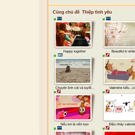
Cùng chủ đề Thiệp tình yêu
Happy together
Beautiful in whit
Chuyện tình cát và tuyết...
Valentine kiểu...c
Nếu em là viên kẹo
Điệu nhảy valenti