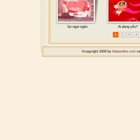
Sự ngọt ngào
Ai đang yêu?
«
1
2
3
4
©copyright 2008 by
thieponline.com
ve