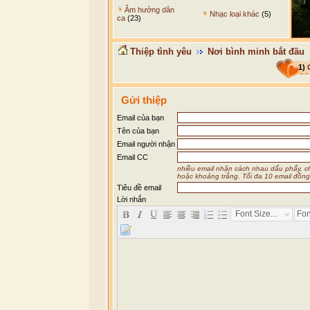
Âm hưởng dân
Nhạc loại khác
(5)
ca
(23)
Thiệp tình yêu
Nơi bình minh bắt đầu
1)
Gửi thiệp
Email của bạn
Tên của bạn
Email người nhận
Email CC
nhiều email nhận cách nhau dấu phẩy, 
hoặc khoảng trắng. Tối đa 10 email đồng
Tiêu đề email
Lời nhắn
Font Size...
Fon