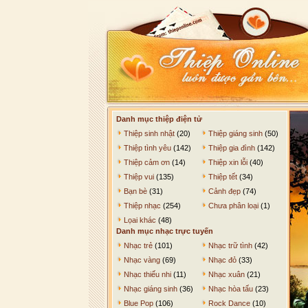
Danh mục thiệp điện tử
Thiệp sinh nhật
(20)
Thiệp giáng sinh
(50)
Thiệp tình yêu
(142)
Thiệp gia đình
(142)
Thiệp cảm ơn
(14)
Thiệp xin lỗi
(40)
Thiệp vui
(135)
Thiệp tết
(34)
Bạn bè
(31)
Cảnh đẹp
(74)
Thiệp nhạc
(254)
Chưa phân loại
(1)
Lọai khác
(48)
Danh mục nhạc trực tuyến
Nhạc trẻ
(101)
Nhạc trữ tình
(42)
Nhạc vàng
(69)
Nhạc đỏ
(33)
Nhạc thiếu nhi
(11)
Nhạc xuân
(21)
Nhạc giáng sinh
(36)
Nhạc hòa tấu
(23)
Blue Pop
(106)
Rock Dance
(10)