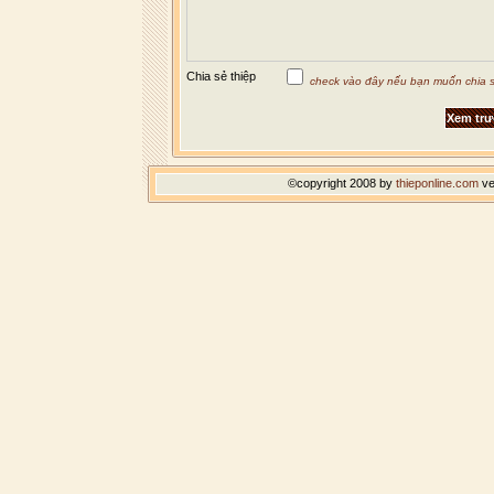
Chia sẻ thiệp
check vào đây nếu bạn muốn chia sẻ
©copyright 2008 by
thieponline.com
ve