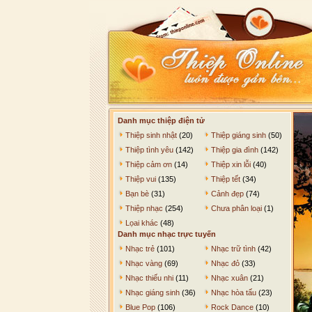
Danh mục thiệp điện tử
Thiệp sinh nhật
(20)
Thiệp giáng sinh
(50)
Thiệp tình yêu
(142)
Thiệp gia đình
(142)
Thiệp cảm ơn
(14)
Thiệp xin lỗi
(40)
Thiệp vui
(135)
Thiệp tết
(34)
Bạn bè
(31)
Cảnh đẹp
(74)
Thiệp nhạc
(254)
Chưa phân loại
(1)
Lọai khác
(48)
Danh mục nhạc trực tuyến
Nhạc trẻ
(101)
Nhạc trữ tình
(42)
Nhạc vàng
(69)
Nhạc đỏ
(33)
Nhạc thiếu nhi
(11)
Nhạc xuân
(21)
Nhạc giáng sinh
(36)
Nhạc hòa tấu
(23)
Blue Pop
(106)
Rock Dance
(10)