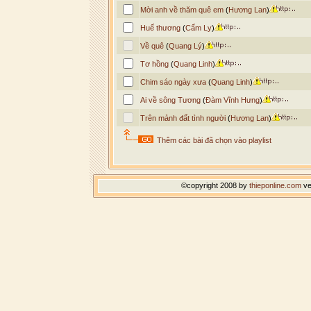
Mời anh về thăm quê em
(
Hương Lan
)
Huế thương
(
Cẩm Ly
)
Về quê
(
Quang Lý
)
Tơ hồng
(
Quang Linh
)
Chim sáo ngày xưa
(
Quang Linh
)
Ai về sông Tương
(
Đàm Vĩnh Hưng
)
Trên mảnh đất tình người
(
Hương Lan
)
Thêm các bài đã chọn vào playlist
©copyright 2008 by
thieponline.com
ve