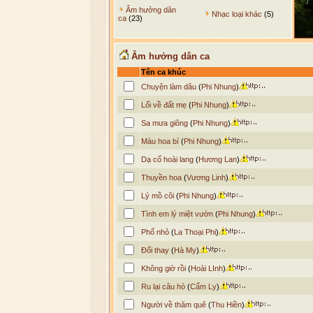
Âm hưởng dân
Nhạc loại khác
(5)
ca
(23)
Âm hưởng dân ca
Tên ca khúc
Chuyện làm dâu
(
Phi Nhung
)
Lối về đất mẹ
(
Phi Nhung
)
Sa mưa giông
(
Phi Nhung
)
Màu hoa bí
(
Phi Nhung
)
Dạ cổ hoài lang
(
Hương Lan
)
Thuyền hoa
(
Vương Linh
)
Lý mồ côi
(
Phi Nhung
)
Tình em lý miệt vườn
(
Phi Nhung
)
Phố nhỏ
(
La Thoại Phi
)
Đổi thay
(
Hà My
)
Không giờ rồi
(
Hoài LInh
)
Ru lại câu hò
(
Cẩm Ly
)
Người về thăm quê
(
Thu Hiền
)