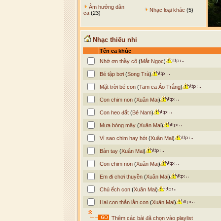
Âm hưởng dân
Nhạc loại khác
(5)
ca
(23)
Nhạc thiếu nhi
Tên ca khúc
Nhớ ơn thầy cô
(
Mắt Ngọc
)
Bé tập bơi
(
Song Trà
)
Mặt trời bé con
(
Tam ca Áo Trắng
)
Con chim non
(
Xuân Mai
)
Con heo đất
(
Bé Nam
)
Mưa bóng mây
(
Xuân Mai
)
Vì sao chim hay hót
(
Xuân Mai
)
Bàn tay
(
Xuân Mai
)
Con chim non
(
Xuân Mai
)
Em đi chơi thuyền
(
Xuân Mai
)
Chú ếch con
(
Xuân Mai
)
Hai con thằn lằn con
(
Xuân Mai
)
Thêm các bài đã chọn vào playlist