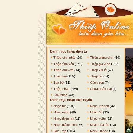
Danh mục thiệp điện tử
Thiệp sinh nhật
(20)
Thiệp giáng sinh
(50)
Thiệp tình yêu
(142)
Thiệp gia đình
(142)
Thiệp cảm ơn
(14)
Thiệp xin lỗi
(40)
Thiệp vui
(135)
Thiệp tết
(34)
Bạn bè
(31)
Cảnh đẹp
(74)
Thiệp nhạc
(254)
Chưa phân loại
(1)
Lọai khác
(48)
Danh mục nhạc trực tuyến
Nhạc trẻ
(101)
Nhạc trữ tình
(42)
Nhạc vàng
(69)
Nhạc đỏ
(33)
Nhạc thiếu nhi
(11)
Nhạc xuân
(21)
Nhạc giáng sinh
(36)
Nhạc hòa tấu
(23)
Blue Pop
(106)
Rock Dance
(10)