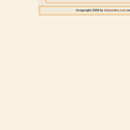
©copyright 2008 by
thieponline.com
ve