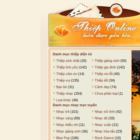
Danh mục thiệp điện tử
Thiệp sinh nhật
(20)
Thiệp giáng sinh
(50)
Thiệp tình yêu
(142)
Thiệp gia đình
(142)
Thiệp cảm ơn
(14)
Thiệp xin lỗi
(40)
Thiệp vui
(135)
Thiệp tết
(34)
Bạn bè
(31)
Cảnh đẹp
(74)
Thiệp nhạc
(254)
Chưa phân loại
(1)
Lọai khác
(48)
Danh mục nhạc trực tuyến
Nhạc trẻ
(101)
Nhạc trữ tình
(42)
Nhạc vàng
(69)
Nhạc đỏ
(33)
Nhạc thiếu nhi
(11)
Nhạc xuân
(21)
Nhạc giáng sinh
(36)
Nhạc hòa tấu
(23)
Blue Pop
(106)
Rock Dance
(10)