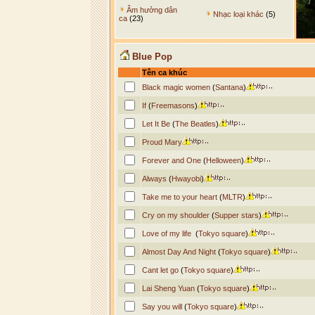
Âm hưởng dân
Nhạc loại khác
(5)
ca
(23)
Blue Pop
Tên ca khúc
Black magic women
(
Santana
)
If
(
Freemasons
)
Let It Be
(
The Beatles
)
Proud Mary
Forever and One
(
Helloween
)
Always
(
Hwayobi
)
Take me to your heart
(
MLTR
)
Cry on my shoulder
(
Supper stars
)
Love of my life
(
Tokyo square
)
Almost Day And Night
(
Tokyo square
)
Cant let go
(
Tokyo square
)
Lai Sheng Yuan
(
Tokyo square
)
Say you will
(
Tokyo square
)