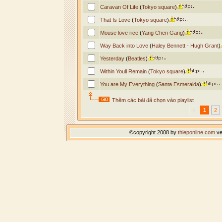
Caravan Of Life
(
Tokyo square
)
That Is Love
(
Tokyo square
)
Mouse love rice
(
Yang Chen Gang
)
Way Back into Love
(
Haley Bennett - Hugh Grant
)
Yesterday
(
Beatles
)
Within Youll Remain
(
Tokyo square
)
You are My Everything
(
Santa Esmeralda
)
Thêm các bài đã chọn vào playlist
«
1
2
©copyright 2008 by
thieponline.com
ve