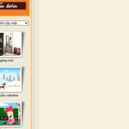
góng chờ
uồn valentine