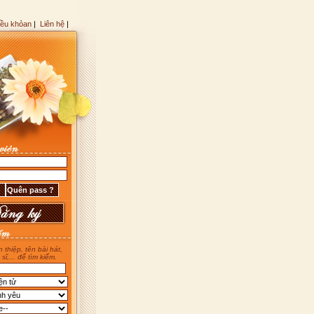
iều khỏan
|
Liên hệ
|
 thiệp, tên bài hát,
 sĩ,... để tìm kiếm.