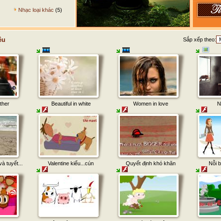
Nhạc loại khác
(5)
êu
Sắp xếp theo:
ther
Beautiful in white
Women in love
N
à tuyết...
Valentine kiểu...cún
Quyết định khó khăn
Nỗi b