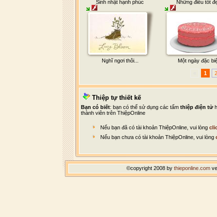
Sinh nhật hạnh phúc
Những điều tốt đ
Nghĩ ngơi thôi...
Một ngày đặc biệ
«
1
Thiệp tự thiết kế
Bạn có biết
: bạn có thể sử dụng các tấm
thiệp điện tử
h
thành viên trên ThiệpOnline
Nếu bạn đã có tài khoản ThiệpOnline, vui lòng
cli
Nếu bạn chưa có tài khoản ThiệpOnline, vui lòng
©copyright 2008 by
thieponline.com
ve