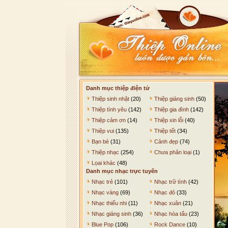
Danh mục thiệp điện tử
Thiệp sinh nhật
(20)
Thiệp giáng sinh
(50)
Thiệp tình yêu
(142)
Thiệp gia đình
(142)
Thiệp cảm ơn
(14)
Thiệp xin lỗi
(40)
Thiệp vui
(135)
Thiệp tết
(34)
Bạn bè
(31)
Cảnh đẹp
(74)
Thiệp nhạc
(254)
Chưa phân loại
(1)
Lọai khác
(48)
Danh mục nhạc trực tuyến
Nhạc trẻ
(101)
Nhạc trữ tình
(42)
Nhạc vàng
(69)
Nhạc đỏ
(33)
Nhạc thiếu nhi
(11)
Nhạc xuân
(21)
Nhạc giáng sinh
(36)
Nhạc hòa tấu
(23)
Blue Pop
(106)
Rock Dance
(10)