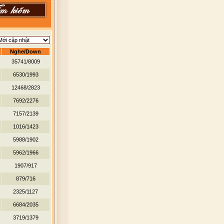
Nghe/Down
35741/8009
6530/1993
12468/2823
7692/2276
7157/2139
1016/1423
5988/1902
5962/1966
1907/917
879/716
2325/1127
6684/2035
3719/1379