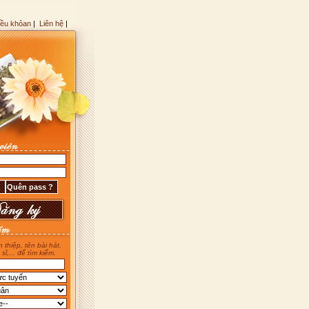
iều khỏan
|
Liên hệ
|
 thiệp, tên bài hát,
 sĩ,... để tìm kiếm.