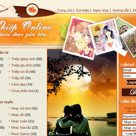
Trang chủ
|
Gửi thiệp
|
Nghe nhạc
|
Hướng dẫn
|
Đ
ện tử
0)
Thiệp giáng sinh
(50)
42)
Thiệp gia đình
(142)
)
Thiệp xin lỗi
(40)
Thiệp tết
(34)
Cảnh đẹp
(74)
Chưa phân loại
(1)
ực tuyến
nhập tên
Nhạc trữ tình
(42)
tên ca
Nhạc đỏ
(33)
)
Nhạc xuân
(21)
36)
Nhạc hòa tấu
(23)
Rock Dance
(10)