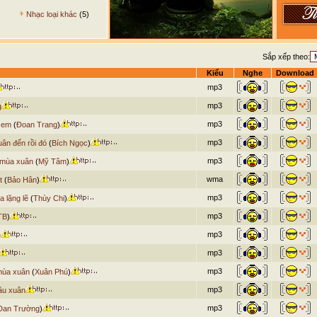
Nhạc loại khác
(5)
Sắp xếp theo:
Kiểu
Nghe
Download
mp3
mp3
g
mp3
 em
(
Đoan Trang
)
mp3
ân đến rồi đó
(
Bích Ngọc
)
mp3
 mùa xuân
(
Mỹ Tâm
)
wma
t
(
Bảo Hân
)
mp3
a lặng lẽ
(
Thùy Chi
)
mp3
TB
)
mp3
e
mp3
mp3
mùa xuân
(
Xuân Phú
)
mp3
ầu xuân
mp3
Đan Trường
)