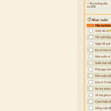
Âm hưởng dân
ca
(23)
Nhạc xuân
Tên ca khúc
Xuân đã về
Tết suối hồn
Ngày tết quê
Em ơi mùa xu
Mùa xuân ơi
Xuân họp mặ
Phút giao thừ
Đón xuân
(
A
Give It To M
No me ames
Về hát giữa 
Cánh thiệp đ
Nắng xuân
(