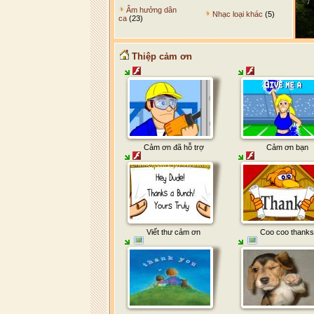
Âm hưởng dân
Nhạc loại khác
(5)
ca
(23)
Thiệp cảm ơn
Cảm ơn đã hỗ trợ
Cảm ơn bạn
Viết thư cảm ơn
Coo coo thanks