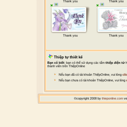
Thank you
Thank you
Thank you
Thank you
Thiệp tự thiết kế
Bạn có biết
: bạn có thể sử dụng các tấm
thiệp điện tử
h
thành viên trên ThiệpOnline
Nếu bạn đã có tài khoản ThiệpOnline, vui lòng
cli
Nếu bạn chưa có tài khoản ThiệpOnline, vui lòng
©copyright 2008 by
thieponline.com
ve