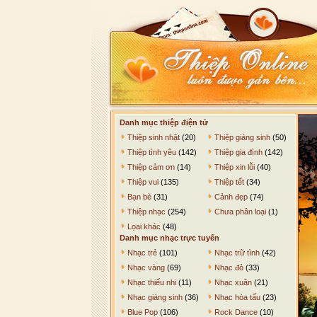
Danh mục thiệp điện tử
Thiệp sinh nhật
(20)
Thiệp giáng sinh
(50)
Thiệp tình yêu
(142)
Thiệp gia đình
(142)
Thiệp cảm ơn
(14)
Thiệp xin lỗi
(40)
Thiệp vui
(135)
Thiệp tết
(34)
Bạn bè
(31)
Cảnh đẹp
(74)
Thiệp nhạc
(254)
Chưa phân loại
(1)
Lọai khác
(48)
Danh mục nhạc trực tuyến
Nhạc trẻ
(101)
Nhạc trữ tình
(42)
Nhạc vàng
(69)
Nhạc đỏ
(33)
Nhạc thiếu nhi
(11)
Nhạc xuân
(21)
Nhạc giáng sinh
(36)
Nhạc hòa tấu
(23)
Blue Pop
(106)
Rock Dance
(10)