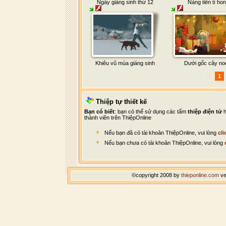
Ngày giáng sinh thứ 12
Nàng tiên tí hon
Khiêu vũ mùa giáng sinh
Dưới gốc cây no
«
1
Thiệp tự thiết kế
Bạn có biết
: bạn có thể sử dụng các tấm
thiệp điện tử
h
thành viên trên ThiệpOnline
Nếu bạn đã có tài khoản ThiệpOnline, vui lòng
cli
Nếu bạn chưa có tài khoản ThiệpOnline, vui lòng
©copyright 2008 by
thieponline.com
ve