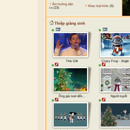
Âm hưởng dân
Nhạc loại khác
(5)
ca
(23)
Thiệp giáng sinh
This Gift
Crazy Frog - Jingle 
Ông già noel đến...
Người tuyết