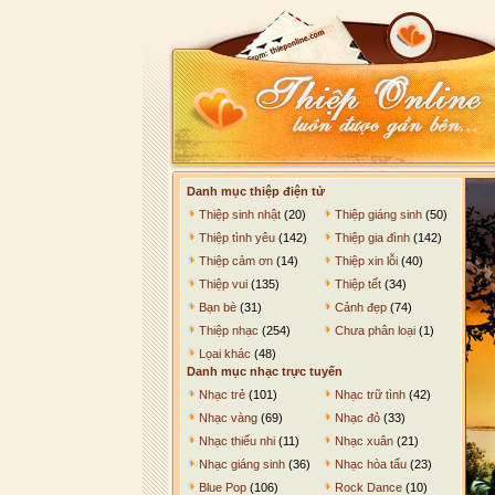
Danh mục thiệp điện tử
Thiệp sinh nhật
(20)
Thiệp giáng sinh
(50)
Thiệp tình yêu
(142)
Thiệp gia đình
(142)
Thiệp cảm ơn
(14)
Thiệp xin lỗi
(40)
Thiệp vui
(135)
Thiệp tết
(34)
Bạn bè
(31)
Cảnh đẹp
(74)
Thiệp nhạc
(254)
Chưa phân loại
(1)
Lọai khác
(48)
Danh mục nhạc trực tuyến
Nhạc trẻ
(101)
Nhạc trữ tình
(42)
Nhạc vàng
(69)
Nhạc đỏ
(33)
Nhạc thiếu nhi
(11)
Nhạc xuân
(21)
Nhạc giáng sinh
(36)
Nhạc hòa tấu
(23)
Blue Pop
(106)
Rock Dance
(10)