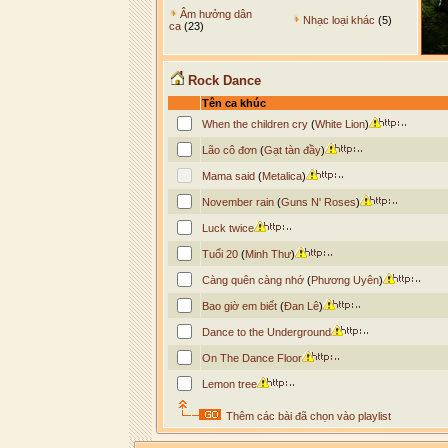
Âm hưởng dân
Nhạc loại khác
(5)
ca
(23)
Rock Dance
Tên ca khúc
When the children cry
(
White Lion
)
Lão cô đơn
(
Gạt tàn đầy
)
Mama said
(
Metalica
)
November rain
(
Guns N' Roses
)
Luck twice
Tuổi 20
(
Minh Thư
)
Càng quên càng nhớ
(
Phương Uyên
)
Bao giờ em biết
(
Đan Lê
)
Dance to the Underground
On The Dance Floor
Lemon tree
Thêm các bài đã chọn vào playlist