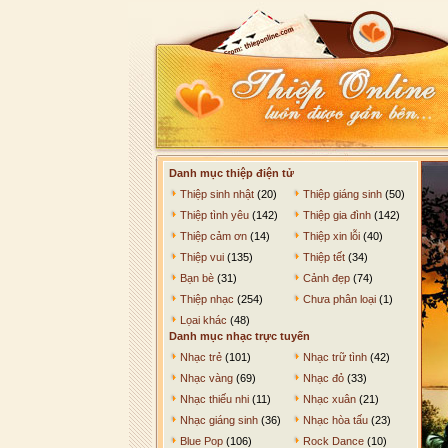
Danh mục thiệp điện tử
Thiệp sinh nhật
(20)
Thiệp giáng sinh
(50)
Thiệp tình yêu
(142)
Thiệp gia đình
(142)
Thiệp cảm ơn
(14)
Thiệp xin lỗi
(40)
Thiệp vui
(135)
Thiệp tết
(34)
Bạn bè
(31)
Cảnh đẹp
(74)
Thiệp nhạc
(254)
Chưa phân loại
(1)
Lọai khác
(48)
Danh mục nhạc trực tuyến
Nhạc trẻ
(101)
Nhạc trữ tình
(42)
Nhạc vàng
(69)
Nhạc đỏ
(33)
Nhạc thiếu nhi
(11)
Nhạc xuân
(21)
Nhạc giáng sinh
(36)
Nhạc hòa tấu
(23)
Blue Pop
(106)
Rock Dance
(10)