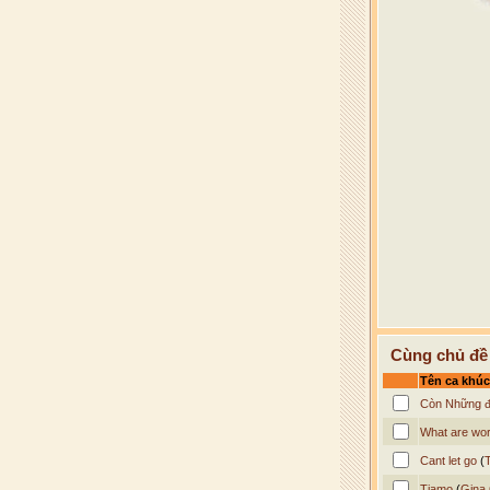
Cùng chủ đề
Tên ca khúc
Còn Những 
What are wor
Cant let go
(
Tiamo
(
Gina