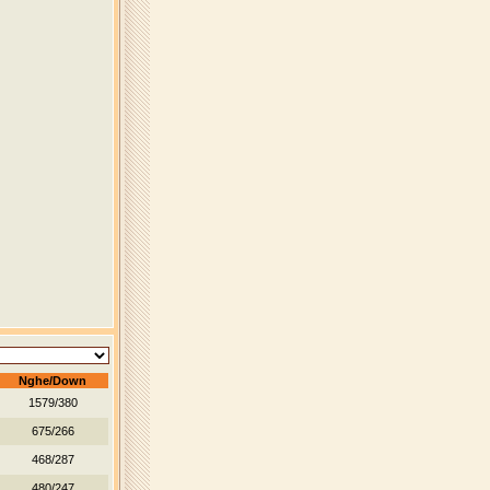
Nghe/Down
1579/380
675/266
468/287
480/247