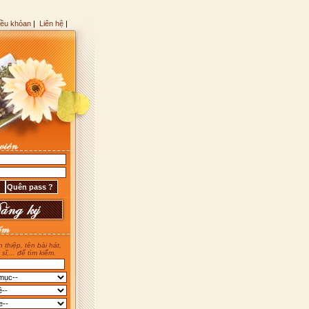
iều khỏan
|
Liên hệ
|
 thiệp, tên bài hát,
 sĩ,... để tìm kiếm.