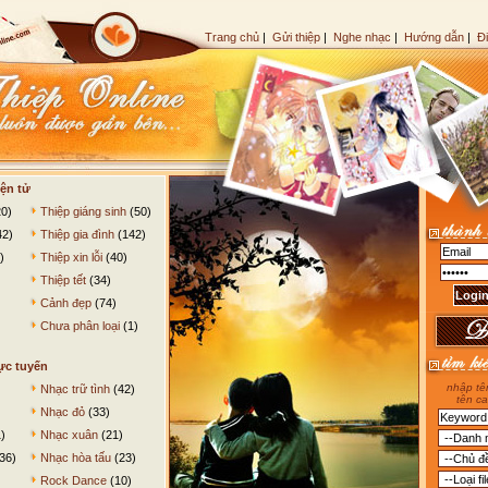
Trang chủ
|
Gửi thiệp
|
Nghe nhạc
|
Hướng dẫn
|
Đ
ện tử
0)
Thiệp giáng sinh
(50)
42)
Thiệp gia đình
(142)
)
Thiệp xin lỗi
(40)
Thiệp tết
(34)
Cảnh đẹp
(74)
Chưa phân loại
(1)
ực tuyến
nhập tên
Nhạc trữ tình
(42)
tên ca
Nhạc đỏ
(33)
)
Nhạc xuân
(21)
36)
Nhạc hòa tấu
(23)
Rock Dance
(10)