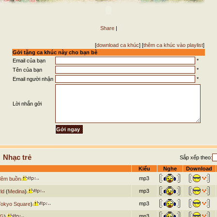
Share
|
[
download ca khúc
] [
thêm ca khúc vào playlist
]
Gởi tặng ca khúc này cho bạn bè
Email của bạn
*
Tên của bạn
*
Email người nhận
*
Lời nhắn gởi
 Nhạc trẻ
Sắp xếp theo:
Kiểu
Nghe
Download
mp3
đêm buồn
mp3
ld
(
Medina
)
mp3
Tokyo Square
)
mp3
 G
)