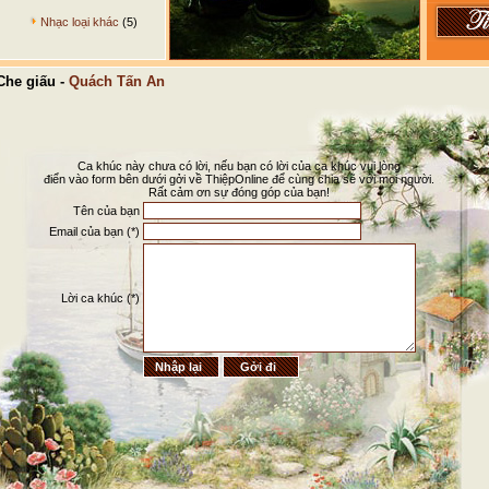
Nhạc loại khác
(5)
he giấu -
Quách Tấn An
Ca khúc này chưa có lời, nếu bạn có lời của ca khúc vui lòng
điển vào form bên dưới gởi về ThiệpOnline để cùng chia sẽ với mọi người.
Rất cảm ơn sự đóng góp của bạn!
Tên của bạn
Email của bạn (*)
Lời ca khúc (*)