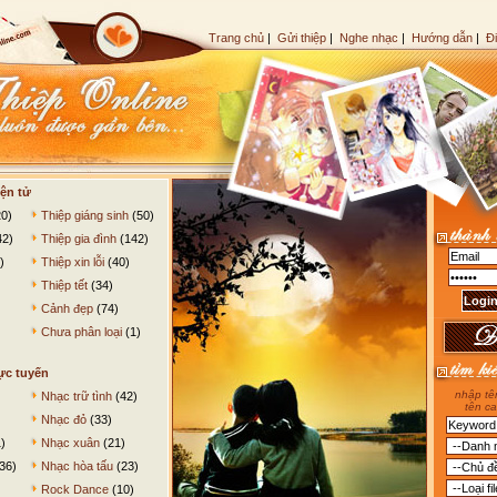
Trang chủ
|
Gửi thiệp
|
Nghe nhạc
|
Hướng dẫn
|
Đ
ện tử
0)
Thiệp giáng sinh
(50)
42)
Thiệp gia đình
(142)
)
Thiệp xin lỗi
(40)
Thiệp tết
(34)
Cảnh đẹp
(74)
Chưa phân loại
(1)
ực tuyến
nhập tên
Nhạc trữ tình
(42)
tên ca
Nhạc đỏ
(33)
)
Nhạc xuân
(21)
36)
Nhạc hòa tấu
(23)
Rock Dance
(10)