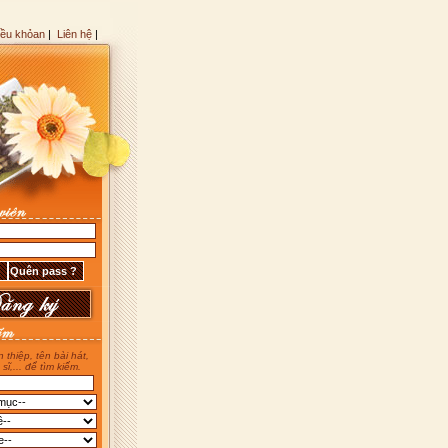
iều khỏan
|
Liên hệ
|
 thiệp, tên bài hát,
 sĩ,... để tìm kiếm.