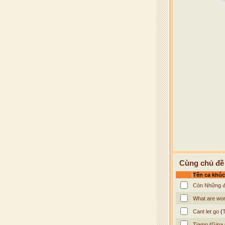
Cùng chủ đề
Tên ca khúc
Còn Những 
What are wor
Cant let go
(
Tiamo
(
Gina