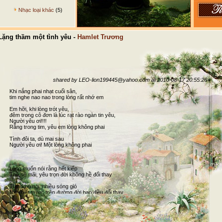
Nhạc loại khác
(5)
ặng thầm một tình yêu -
Hamlet Trương
shared by LEO-lion199445@yahoo.com at 2010-08-17 20:55:26
Khi nắng phai nhạt cuối sân,
tim nghe nao nao trong lòng rất nhớ em
Em hỡi, khi lòng trót yêu,
đêm trong cô đơn là lúc rạt rào ngàn tin yêu,
Người yêu ơi!!!!
Rằng trong tim, yêu em lòng không phai
Tình đôi ta, dù mai sau
Người yêu ơi! Một lòng không phai
Lòng muốn nói rằng hết kiếp
Thề sẽ mãi, yêu trọn đời không hề đổi thay
Tình khó nói, nhiều sóng gió
Nào biết trước trên đường đời bao điều đổi thay
Tình là chi? Đời là chi?
Sao… toàn buồn đau
Tình sẽ chết, đời sẽ hết