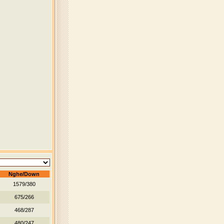
Nghe/Down
1579/380
675/266
468/287
480/247