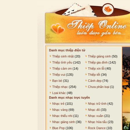
Danh mục thiệp điện tử
Thiệp sinh nhật
(20)
Thiệp giáng sinh
(50)
Thiệp tình yêu
(142)
Thiệp gia đình
(142)
Thiệp cảm ơn
(14)
Thiệp xin lỗi
(40)
Thiệp vui
(135)
Thiệp tết
(34)
Bạn bè
(31)
Cảnh đẹp
(74)
Thiệp nhạc
(254)
Chưa phân loại
(1)
Lọai khác
(48)
Danh mục nhạc trực tuyến
Nhạc trẻ
(101)
Nhạc trữ tình
(42)
Nhạc vàng
(69)
Nhạc đỏ
(33)
Nhạc thiếu nhi
(11)
Nhạc xuân
(21)
Nhạc giáng sinh
(36)
Nhạc hòa tấu
(23)
Blue Pop
(106)
Rock Dance
(10)