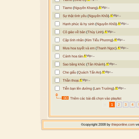
Tiamo
(
Nguyên Khang
)
Sự thật tình yêu
(
Nguyên Khôi
)
Hạnh phúc là hy sinh
(
Nguyên Khôi
)
Cô giáo về bản
(
Thùy Linh
)
Cặp tình nhân
(
Kim Tiểu Phương
)
Mưa hoa tuyết và em
(
Thanh Ngọc
)
Cánh hoa tàn
Sao băng khóc
(
Tân Khánh
)
Che giấu
(
Quách Tấn An
)
Thần thoại
Tiễn bạn lên đường
(
Lam Trường
)
Thêm các bài đã chọn vào playlist
«
1
2
3
4
©copyright 2008 by
thieponline.com
ve