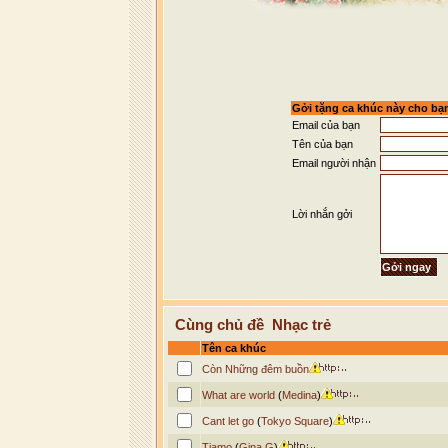
Mưa có trên làn môi em run có n
Mình tay trong tay
Gởi tặng ca khúc này cho bạ
Email của bạn
Tên của bạn
Email người nhận
Lời nhắn gởi
Cùng chủ đề Nhạc trẻ
Tên ca khúc
Còn Những đêm buồn
What are world
(
Medina
)
Cant let go
(
Tokyo Square
)
Tiamo
(
Gina G
)