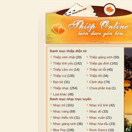
Danh mục thiệp điện tử
Thiệp sinh nhật
(20)
Thiệp giáng sinh
(50)
Thiệp tình yêu
(142)
Thiệp gia đình
(142)
Thiệp cảm ơn
(14)
Thiệp xin lỗi
(40)
Thiệp vui
(135)
Thiệp tết
(34)
Bạn bè
(31)
Cảnh đẹp
(74)
Thiệp nhạc
(254)
Chưa phân loại
(1)
Lọai khác
(48)
Danh mục nhạc trực tuyến
Nhạc trẻ
(101)
Nhạc trữ tình
(42)
Nhạc vàng
(69)
Nhạc đỏ
(33)
Nhạc thiếu nhi
(11)
Nhạc xuân
(21)
Nhạc giáng sinh
(36)
Nhạc hòa tấu
(23)
Blue Pop
(106)
Rock Dance
(10)