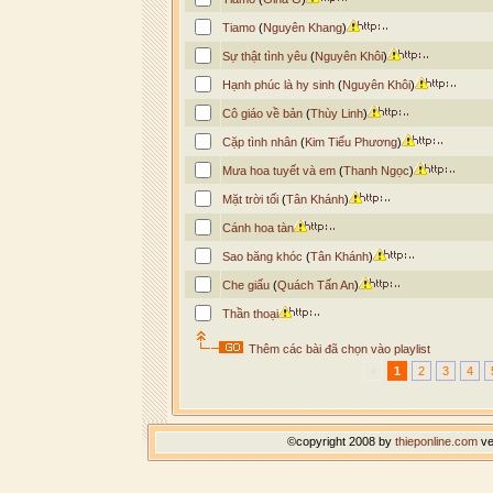
Tiamo
(
Nguyên Khang
)
Sự thật tình yêu
(
Nguyên Khôi
)
Hạnh phúc là hy sinh
(
Nguyên Khôi
)
Cô giáo về bản
(
Thùy Linh
)
Cặp tình nhân
(
Kim Tiểu Phương
)
Mưa hoa tuyết và em
(
Thanh Ngọc
)
Mặt trời tối
(
Tân Khánh
)
Cánh hoa tàn
Sao băng khóc
(
Tân Khánh
)
Che giấu
(
Quách Tấn An
)
Thần thoại
Thêm các bài đã chọn vào playlist
«
1
2
3
4
©copyright 2008 by
thieponline.com
ve