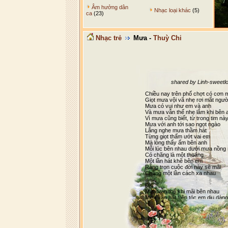
Âm hưởng dân
Nhạc loại khác
(5)
ca
(23)
Nhạc trẻ
Mưa -
Thuỳ Chi
shared by Linh-sweet
Chiều nay trên phố chợt có cơn
Giọt mưa vội vã nhẹ rơi mắt ngườ
Mưa có vui như em và anh
Và mưa vẫn thế nhẹ lắm khi bên 
Vì mưa cũng biết, từ trong tim nà
Mưa với anh tới sao ngọt ngào
Lắng nghe mưa thầm hát
Từng giọt thấm ướt vai em
Mà lòng thấy ấm bên anh
Mỗi lúc bên nhau dưới mưa nồng
Có chăng là một thoáng
Một lần hát khẽ bên em
Rằng trọn cuộc đời này sẽ mãi
Chẳng một lần cách xa nhau
ĐK:
Mưa vẫn thế khi mãi bên nhau
Mưa vẫn hát trên tóc em dịu dàng
Mưa khóc lạnh lùng
Khi buồn và nhớ thương anh rất n
Mưa có biết đợi chờ nhớ mong
Mưa có thấy vòng tay đón em mỗi