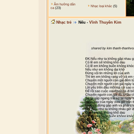
Âm hưởng dân
Nhạc loại khác
(5)
ca
(23)
Nhạc trẻ
Nếu -
Vĩnh Thuyên Kim
shared by kim thanh-thanhv
ĐK:Nếu như ta không gặp nhau gi
Có lẽ em sẽ không khổ đau
Có lẽ em không buồn không khóc
Nếu như em không dại khờ
Đừng vội tin những lời của anh
Thì tim em không rạng vỡ và em s
Chuyện một ngưởi con gái đêm t
Chuyện một người con gái ngày lạ
Lời yêu trên đầu môi mà cớ sao vẫ
Để rồi sao cuộc vui người ta đi bỏ
Chuyện người con gái đã từ lâu 
Sợ lại gặp ngang trái sợ lại ngày tr
Niềm đau của ngày xưa giờ vẫn 
Phải chi đừng gặp anh và phải c
ĐK: Nếu như ta không nhau giờ đ
Có lẽ em sẽ không khổ đau
Có lẽ em không buồn không khóc
Nếu như em không dại khờ
Đừng vội tin những lời của anh
Thì tim em ko6ng rạng vỡ và em s
Nếu như anh không đùa vui thì gi