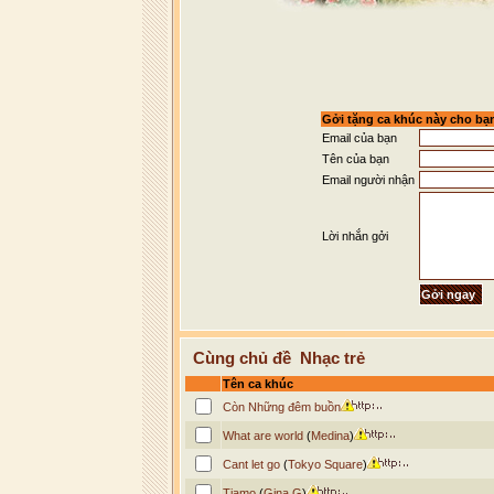
Có lẽ em sẽ vui thật vui bởi vì e
Nếu khi yêu chẳng thật lòng cuộc 
Nếu trong đời không có chữ nếu t
Gởi tặng ca khúc này cho bạ
Email của bạn
Tên của bạn
Email người nhận
Lời nhắn gởi
Cùng chủ đề Nhạc trẻ
Tên ca khúc
Còn Những đêm buồn
What are world
(
Medina
)
Cant let go
(
Tokyo Square
)
Tiamo
(
Gina G
)