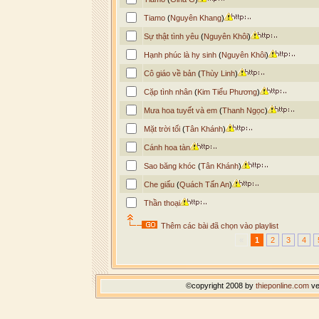
Tiamo
(
Nguyên Khang
)
Sự thật tình yêu
(
Nguyên Khôi
)
Hạnh phúc là hy sinh
(
Nguyên Khôi
)
Cô giáo về bản
(
Thùy Linh
)
Cặp tình nhân
(
Kim Tiểu Phương
)
Mưa hoa tuyết và em
(
Thanh Ngọc
)
Mặt trời tối
(
Tân Khánh
)
Cánh hoa tàn
Sao băng khóc
(
Tân Khánh
)
Che giấu
(
Quách Tấn An
)
Thần thoại
Thêm các bài đã chọn vào playlist
«
1
2
3
4
©copyright 2008 by
thieponline.com
ve