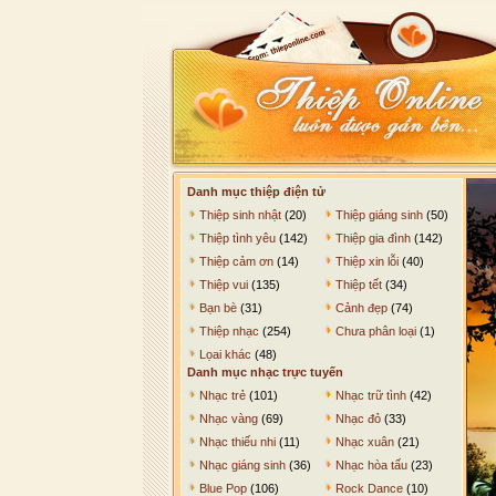
Danh mục thiệp điện tử
Thiệp sinh nhật
(20)
Thiệp giáng sinh
(50)
Thiệp tình yêu
(142)
Thiệp gia đình
(142)
Thiệp cảm ơn
(14)
Thiệp xin lỗi
(40)
Thiệp vui
(135)
Thiệp tết
(34)
Bạn bè
(31)
Cảnh đẹp
(74)
Thiệp nhạc
(254)
Chưa phân loại
(1)
Lọai khác
(48)
Danh mục nhạc trực tuyến
Nhạc trẻ
(101)
Nhạc trữ tình
(42)
Nhạc vàng
(69)
Nhạc đỏ
(33)
Nhạc thiếu nhi
(11)
Nhạc xuân
(21)
Nhạc giáng sinh
(36)
Nhạc hòa tấu
(23)
Blue Pop
(106)
Rock Dance
(10)