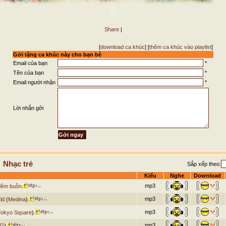
Share
|
[
download ca khúc
] [
thêm ca khúc vào playlist
]
Gởi tặng ca khúc này cho bạn bè
Email của bạn
*
Tên của bạn
*
Email người nhận
*
Lời nhắn gởi
 Nhạc trẻ
Sắp xếp theo:
Kiểu
Nghe
Download
mp3
đêm buồn
mp3
ld
(
Medina
)
mp3
Tokyo Square
)
mp3
 G
)