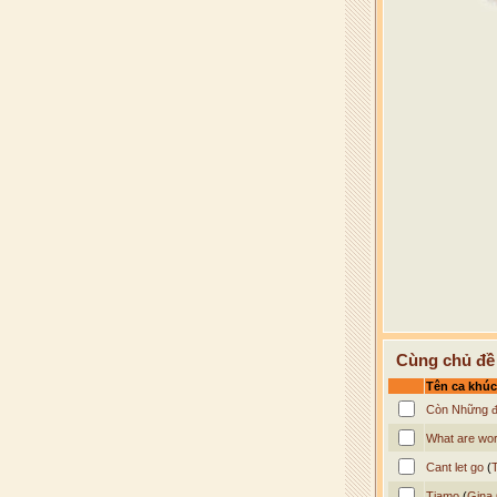
Cùng chủ đề
Tên ca khúc
Còn Những 
What are wor
Cant let go
(
Tiamo
(
Gina