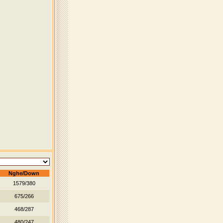
Nghe/Down
1579/380
675/266
468/287
480/247