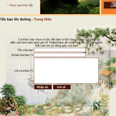
Nhạc loại khác
(5)
iễn bạn lên đường -
Trọng Hiếu
Ca khúc này chưa có lời, nếu bạn có lời của ca khúc vui lòng
điển vào form bên dưới gởi về ThiệpOnline để cùng chia sẽ với mọi người.
Rất cảm ơn sự đóng góp của bạn!
Tên của bạn
Email của bạn (*)
Lời ca khúc (*)