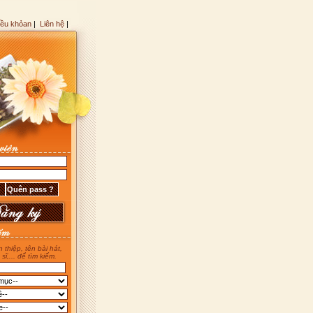
iều khỏan
|
Liên hệ
|
 thiệp, tên bài hát,
 sĩ,... để tìm kiếm.