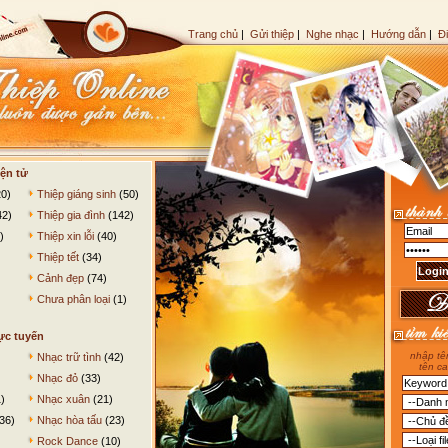
Trang chủ
|
Gửi thiệp
|
Nghe nhạc
|
Hướng dẫn
|
Đ
ện tử
0)
Thiệp giáng sinh
(50)
42)
Thiệp gia đình
(142)
)
Thiệp xin lỗi
(40)
Thiệp tết
(34)
Cảnh đẹp
(74)
Chưa phân loại
(1)
ực tuyến
nhập tên
Nhạc trữ tình
(42)
tên ca
Nhạc đỏ
(33)
)
Nhạc xuân
(21)
36)
Nhạc hòa tấu
(23)
Rock Dance
(10)