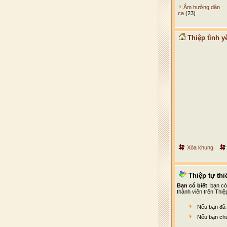
Âm hưởng dân
ca
(23)
Thiệp tình y
Xóa khung
Thiệp tự thiế
Bạn có biết
: bạn c
thành viên trên Thiệ
Nếu bạn đã 
Nếu bạn chư