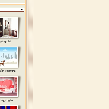
góng chờ
uồn valentine
 ngọt ngào