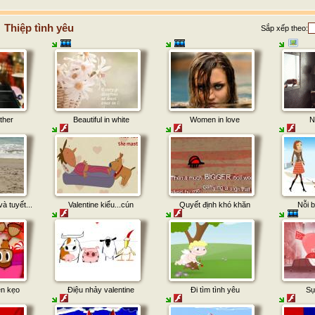
Thiệp tình yêu
Sắp xếp theo:
ther
Beautiful in white
Women in love
N
à tuyết...
Valentine kiểu...cún
Quyết định khó khăn
Nỗi b
ên kẹo
Điệu nhảy valentine
Đi tìm tình yêu
Sự