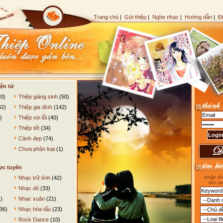
Trang chủ
|
Gửi thiệp
|
Nghe nhạc
|
Hướng dẫn
|
Đ
ện tử
0)
Thiệp giáng sinh
(50)
42)
Thiệp gia đình
(142)
)
Thiệp xin lỗi
(40)
Thiệp tết
(34)
Cảnh đẹp
(74)
Chưa phân loại
(1)
ực tuyến
nhập tên
Nhạc trữ tình
(42)
tên ca
Nhạc đỏ
(33)
)
Nhạc xuân
(21)
36)
Nhạc hòa tấu
(23)
Rock Dance
(10)