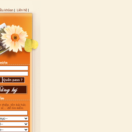
iều khỏan
|
Liên hệ
|
 thiệp, tên bài hát,
 sĩ,... để tìm kiếm.