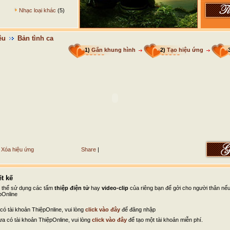
Nhạc loại khác
(5)
êu
Bản tình ca
1)
Gắn khung hình
2)
Tạo hiệu ứng
Xóa hiệu ứng
Share
|
t kế
ó thể sử dụng các tấm
thiệp điện tử
hay
video-clip
của riêng bạn để gởi cho người thân nế
pOnline
có tài khoản ThiệpOnline, vui lòng
click vào đây
để đăng nhập
a có tài khoản ThiệpOnline, vui lòng
click vào đây
để tạo một tài khoản miễn phí.