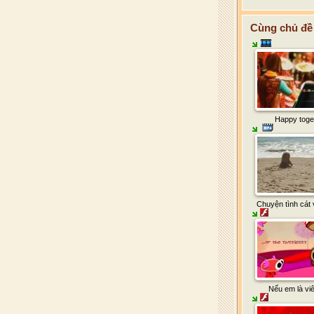
Cùng chủ đề 
Happy toge
Chuyện tình cát v
Nếu em là vi