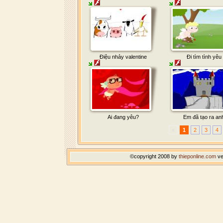
Điệu nhảy valentine
Đi tìm tình yêu
Ai đang yêu?
Em đã tạo ra an
«
1
2
3
4
©copyright 2008 by
thieponline.com
ve