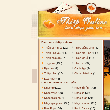
Danh mục thiệp điện tử
Thiệp sinh nhật
(20)
Thiệp giáng sinh
(50)
Thiệp tình yêu
(142)
Thiệp gia đình
(142)
Thiệp cảm ơn
(14)
Thiệp xin lỗi
(40)
Thiệp vui
(135)
Thiệp tết
(34)
Bạn bè
(31)
Cảnh đẹp
(74)
Thiệp nhạc
(254)
Chưa phân loại
(1)
Lọai khác
(48)
Danh mục nhạc trực tuyến
Nhạc trẻ
(101)
Nhạc trữ tình
(42)
Nhạc vàng
(69)
Nhạc đỏ
(33)
Nhạc thiếu nhi
(11)
Nhạc xuân
(21)
Nhạc giáng sinh
(36)
Nhạc hòa tấu
(23)
Blue Pop
(106)
Rock Dance
(10)