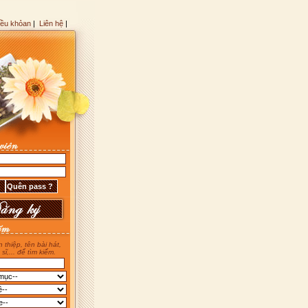
iều khỏan
|
Liên hệ
|
 thiệp, tên bài hát,
 sĩ,... để tìm kiếm.