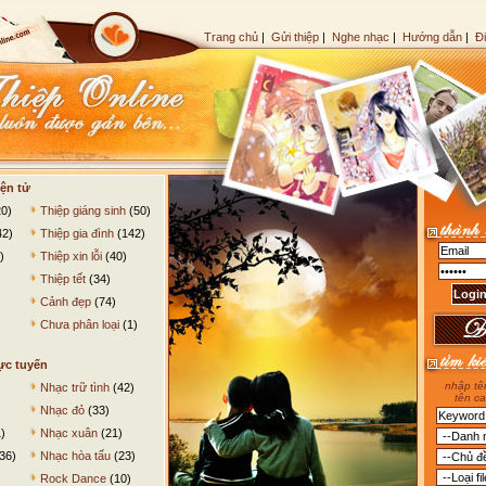
Trang chủ
|
Gửi thiệp
|
Nghe nhạc
|
Hướng dẫn
|
Đ
ện tử
0)
Thiệp giáng sinh
(50)
42)
Thiệp gia đình
(142)
)
Thiệp xin lỗi
(40)
Thiệp tết
(34)
Cảnh đẹp
(74)
Chưa phân loại
(1)
ực tuyến
nhập tên
Nhạc trữ tình
(42)
tên ca
Nhạc đỏ
(33)
)
Nhạc xuân
(21)
36)
Nhạc hòa tấu
(23)
Rock Dance
(10)