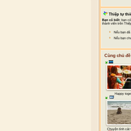
Thiệp tự thiế
Bạn có biết
: bạn c
thành viên trên Thiệ
Nếu bạn đã 
Nếu bạn chư
Cùng chủ đề 
Happy toge
Chuyện tình cát v