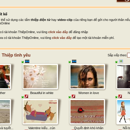
t kế
ó thể sử dụng các tấm
thiệp điện tử
hay
video-clip
của riêng bạn để gởi cho người thân nế
pOnline
có tài khoản ThiệpOnline, vui lòng
click vào đây
để đăng nhập
a có tài khoản ThiệpOnline, vui lòng
click vào đây
để tạo một tài khoản miễn phí.
Thiệp tình yêu
Sắp xếp theo:
ther
Beautiful in white
Women in love
N
à tuyết...
Valentine kiểu...cún
Quyết định khó khăn
Nỗi b