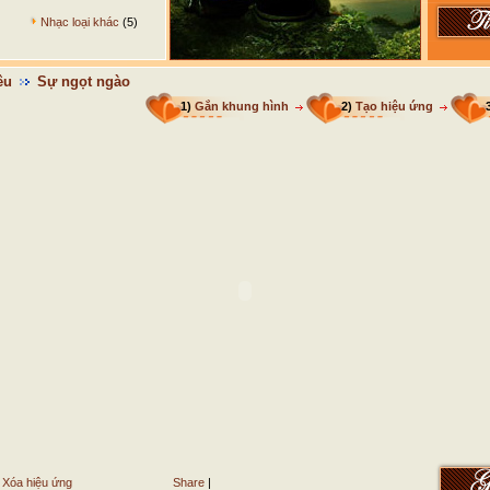
Nhạc loại khác
(5)
êu
Sự ngọt ngào
1)
Gắn khung hình
2)
Tạo hiệu ứng
Xóa hiệu ứng
Share
|