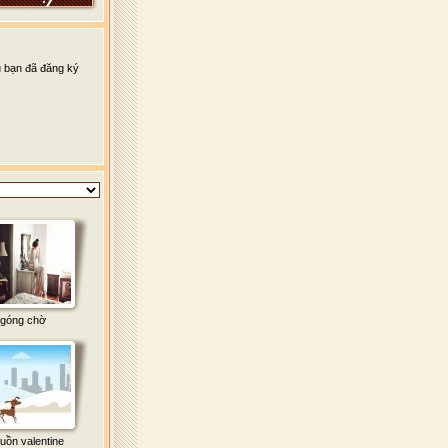
u bạn đã đăng ký
góng chờ
uồn valentine