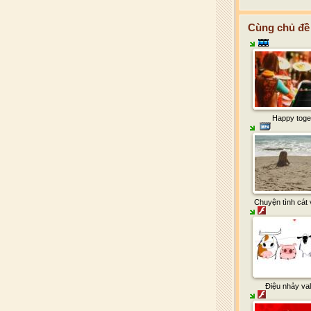
Cùng chủ đề 
Happy toge
Chuyện tình cát v
Điệu nhảy val