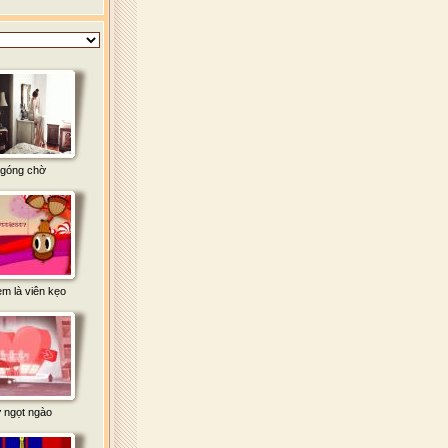
góng chờ
m là viên kẹo
 ngọt ngào