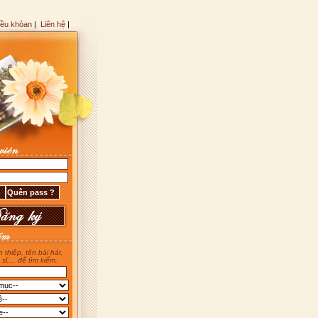
iều khỏan
|
Liên hệ
|
 thiệp, tên bài hát,
 sĩ,... để tìm kiếm.