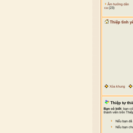
Âm hưởng dân
ca
(23)
Thiệp tình y
Xóa khung
Thiệp tự thiế
Bạn có biết
: bạn c
thành viên trên Thiệ
Nếu bạn đã 
Nếu bạn chư