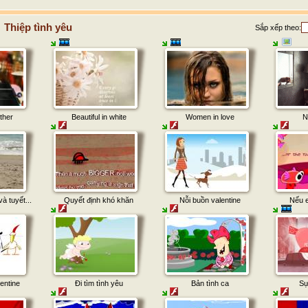
Thiệp tình yêu
Sắp xếp theo:
ther
Beautiful in white
Women in love
N
à tuyết...
Quyết định khó khăn
Nỗi buồn valentine
Nếu e
entine
Đi tìm tình yêu
Bản tình ca
Sự