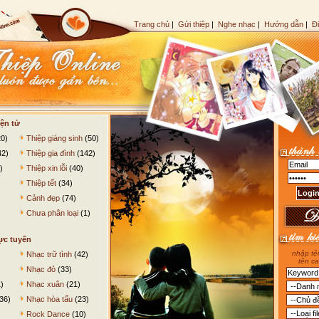
Trang chủ
|
Gửi thiệp
|
Nghe nhạc
|
Hướng dẫn
|
Đ
ện tử
0)
Thiệp giáng sinh
(50)
42)
Thiệp gia đình
(142)
)
Thiệp xin lỗi
(40)
Thiệp tết
(34)
Cảnh đẹp
(74)
Chưa phân loại
(1)
ực tuyến
nhập tên
Nhạc trữ tình
(42)
tên ca
Nhạc đỏ
(33)
)
Nhạc xuân
(21)
36)
Nhạc hòa tấu
(23)
Rock Dance
(10)