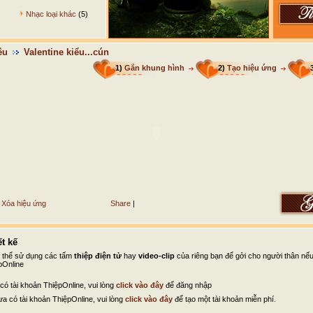
Nhạc loại khác
(5)
êu
Valentine kiểu...cún
1)
Gắn khung hình
2)
Tạo hiệu ứng
Xóa hiệu ứng
Share
|
t kế
ó thể sử dụng các tấm
thiệp điện tử
hay
video-clip
của riêng bạn để gởi cho người thân nế
pOnline
có tài khoản ThiệpOnline, vui lòng
click vào đây
để đăng nhập
a có tài khoản ThiệpOnline, vui lòng
click vào đây
để tạo một tài khoản miễn phí.