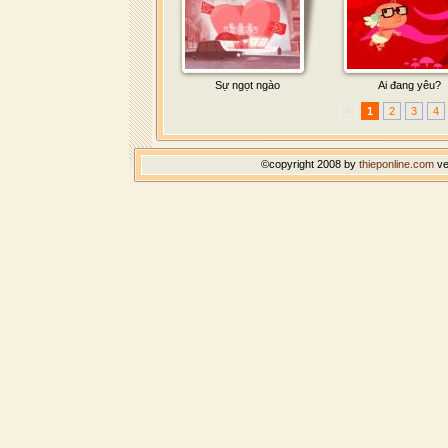
Sự ngọt ngào
Ai đang yêu?
«
1
2
3
4
©copyright 2008 by
thieponline.com
ve