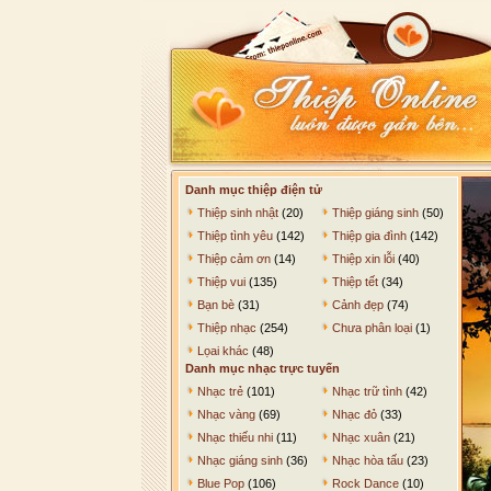
Danh mục thiệp điện tử
Thiệp sinh nhật
(20)
Thiệp giáng sinh
(50)
Thiệp tình yêu
(142)
Thiệp gia đình
(142)
Thiệp cảm ơn
(14)
Thiệp xin lỗi
(40)
Thiệp vui
(135)
Thiệp tết
(34)
Bạn bè
(31)
Cảnh đẹp
(74)
Thiệp nhạc
(254)
Chưa phân loại
(1)
Lọai khác
(48)
Danh mục nhạc trực tuyến
Nhạc trẻ
(101)
Nhạc trữ tình
(42)
Nhạc vàng
(69)
Nhạc đỏ
(33)
Nhạc thiếu nhi
(11)
Nhạc xuân
(21)
Nhạc giáng sinh
(36)
Nhạc hòa tấu
(23)
Blue Pop
(106)
Rock Dance
(10)