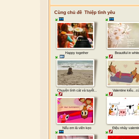
Cùng chủ đề Thiệp tình yêu
Happy together
Beautiful in whit
Chuyện tình cát và tuyết...
Valentine kiểu...c
Nếu em là viên kẹo
Điệu nhảy valenti